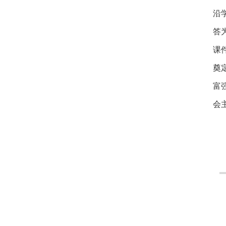
沿
答
课
奠
富
会